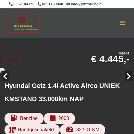
0657184375
0651193040
info@jrmtrading.nl
Marge
€ 4.445,-
Hyundai Getz 1.4i Active Airco UNIEK
KMSTAND 33.000km NAP
Benzine
2008
Handgeschakeld
33.501 KM