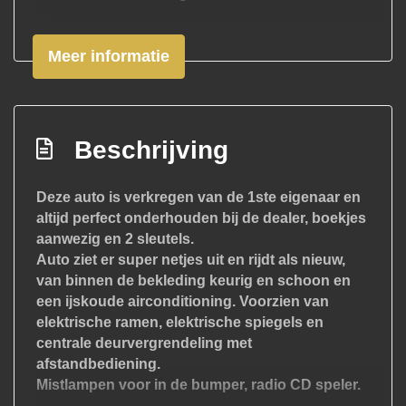
Elektronische remkrachtverdeling
Meer informatie
Passagiersairbag
Zij airbag(s) voor
Interieur
Beschrijving
Achterbank in delen neerklapbaar
Airco
Deze auto is verkregen van de 1ste eigenaar en
altijd perfect onderhouden bij de dealer, boekjes
Elektrische ramen voor
aanwezig en 2 sleutels.
Stuurbekrachtiging
Auto ziet er super netjes uit en rijdt als nieuw,
van binnen de bekleding keurig en schoon en
een ijskoude airconditioning. Voorzien van
elektrische ramen, elektrische spiegels en
centrale deurvergrendeling met
afstandbediening.
Mistlampen voor in de bumper, radio CD speler.