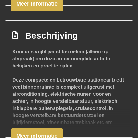
Anti blokkeer systeem
Meer informatie
Anti doorslip regeling
Bestuurdersairbag
Electrisch inklapbare buiten spiegels
Beschrijving
Elektronisch stabiliteits programma
Kom ons vrijblijvend bezoeken (alleen op
Elektronische remkrachtverdeling
afspraak) om deze super complete auto te
Hoofd airbag(s) achter
bekijken en proef te rijden.
Hoofd airbag(s) voor
Deze compacte en betrouwbare stationcar biedt
Passagiersairbag
veel binnenruimte is compleet uitgerust met
airconditioning, elektrische ramen voor en
Zij airbag(s) voor
achter, in hoogte verstelbaar stuur, elektrisch
Interieur
inklapbare buitenspiegels, cruisecontrol, in
hoogte verstelbare bestuurdersstoel en
Achterbank in delen neerklapbaar
bijrijdersstoel, afneembare trekhaak etc etc.
Deze auto heeft een distributie ketting, géén
Airco
Meer informatie
riem en hoeft dus ook niét vervangen te worden.