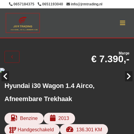
0657184375
0651193040
info@jrmtrading.nl
Marge
€ 7.390,-
Hyundai i30 Wagon 1.4 Airco,
Afneembare Trekhaak
Benzine
2013
Handgeschakeld
136.301 KM