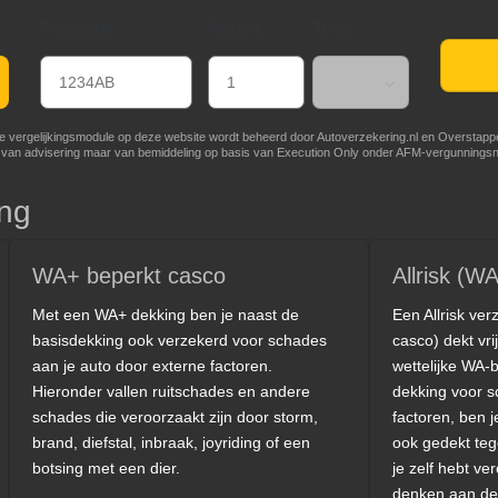
Postcode
Huisnr.
Toev.
de vergelijkingsmodule op deze website wordt beheerd door
Autoverzekering.nl
en Overstappe
 van advisering maar van bemiddeling op basis van
Execution Only
onder AFM-vergunnings
ing
WA+ beperkt casco
Allrisk (W
Met een WA+ dekking ben je naast de
Een Allrisk ve
basisdekking ook verzekerd voor schades
casco) dekt vri
aan je auto door externe factoren.
wettelijke WA-
Hieronder vallen ruitschades en andere
dekking voor s
schades die veroorzaakt zijn door storm,
factoren, ben j
brand, diefstal, inbraak, joyriding of een
ook gedekt te
botsing met een dier.
je zelf hebt ve
denken aan de 