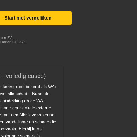
Start met vergelijken
n.nl BV.
nummer 12012535.
A+ volledig casco)
rzekering (ook bekend als WA+
jwel alle schade. Naast de
basisdekking en de WA+
chade door enkele externe
e met een Allrisk verzekering
gen vandalisme en schade die
roorzaakt. Hierbij kun je
volgende scenario’s: