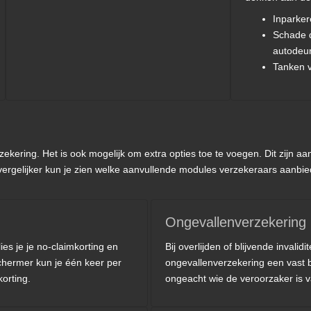
Inparker
Schade 
autodeu
Tanken v
erzekering. Het is ook mogelijk om extra opties toe te voegen. Dit zijn
vergelijker kun je zien welke aanvullende modules verzekeraars aanbied
Ongevallenverzekering
lies je je no-claimkorting en
Bij overlijden of blijvende invalid
hermer kun je één keer per
ongevallenverzekering een vast b
orting.
ongeacht wie de veroorzaker is v